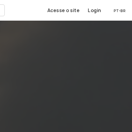
Acesse o site
Login
PT-BR