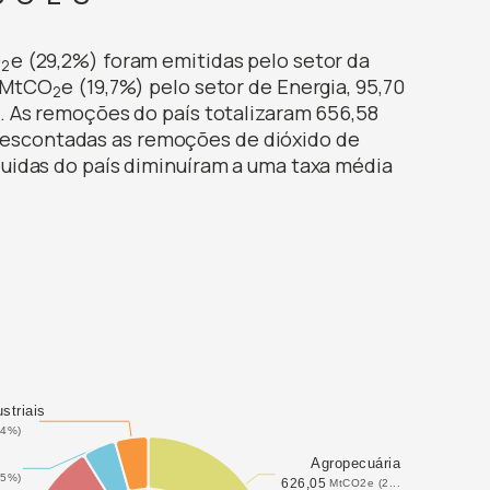
O
e (29,2%) foram emitidas pelo setor da
2
7 MtCO
e (19,7%) pelo setor de Energia, 95,70
2
s. As remoções do país totalizaram 656,58
 descontadas as remoções de dióxido de
íquidas do país diminuíram a uma taxa média