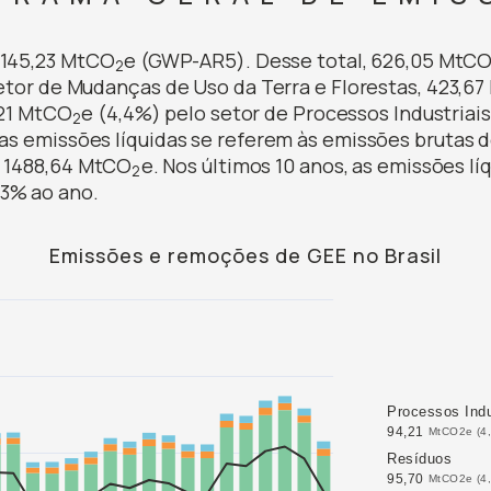
2145,23 MtCO
e (GWP-AR5). Desse total, 626,05 MtC
2
etor de Mudanças de Uso da Terra e Florestas, 423,6
,21 MtCO
e (4,4%) pelo setor de Processos Industriai
2
(as emissões líquidas se referem às emissões brutas
m 1488,64 MtCO
e. Nos últimos 10 anos, as emissões l
2
,3% ao ano.
Emissões e remoções de GEE no Brasil